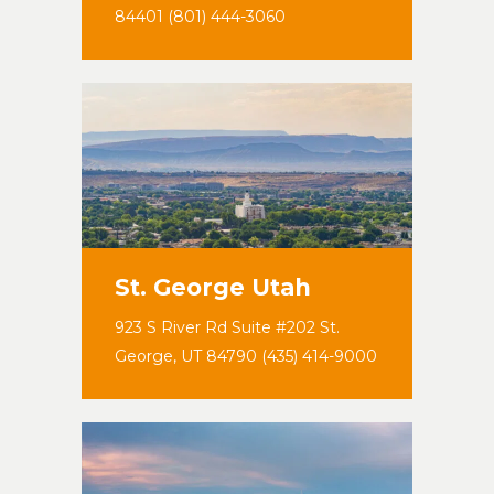
84401 (801) 444-3060
St. George Utah
923 S River Rd Suite #202 St.
George, UT 84790 (435) 414-9000