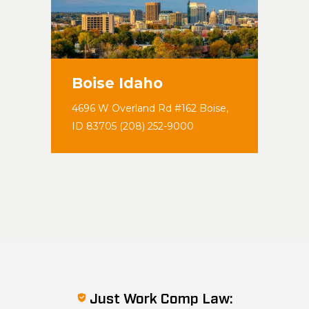
Boise Idaho
4696 W Overland Rd #162 Boise,
ID 83705 (208) 252-9000
Just Work Comp Law: