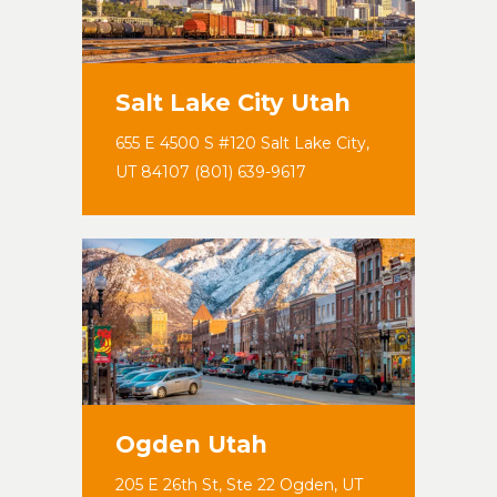
Salt Lake City Utah
655 E 4500 S #120 Salt Lake City,
UT 84107 (801) 639-9617
Ogden Utah
205 E 26th St, Ste 22 Ogden, UT