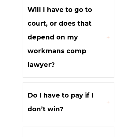
Will I have to go to
court, or does that
depend on my
workmans comp
lawyer?
Do I have to pay if I
don’t win?